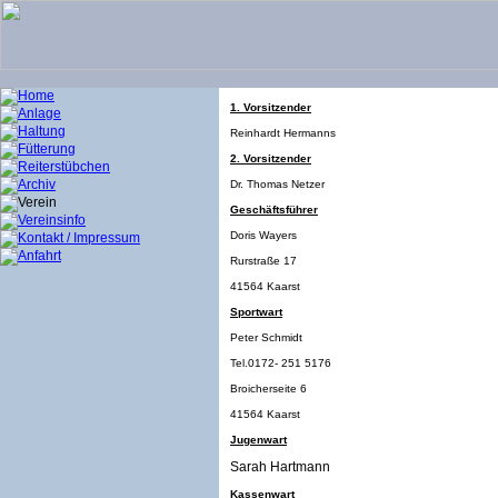
1. Vorsitzender
Reinhardt Hermanns
2. Vorsitzender
Dr. Thomas Netzer
Geschäftsführer
Doris Wayers
Rurstraße 17
41564 Kaarst
Sportwart
Peter Schmidt
Tel.0172- 251 5176
Broicherseite 6
41564 Kaarst
Jugenwart
Sarah Hartmann
Kassenwart